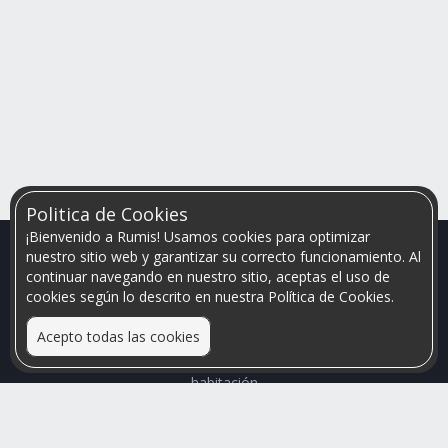
Politica de Cookies
¡Bienvenido a Rumis! Usamos cookies para optimizar
nuestro sitio web y garantizar su correcto funcionamiento. Al
continuar navegando en nuestro sitio, aceptas el uso de
cookies según lo descrito en nuestra Política de Cookies.
Acepto todas las cookies
Relacionamos personas que arriendan con las que buscan una
habitación
Mayor visibilidad de tu inmueble, menores problemas de
convivencia