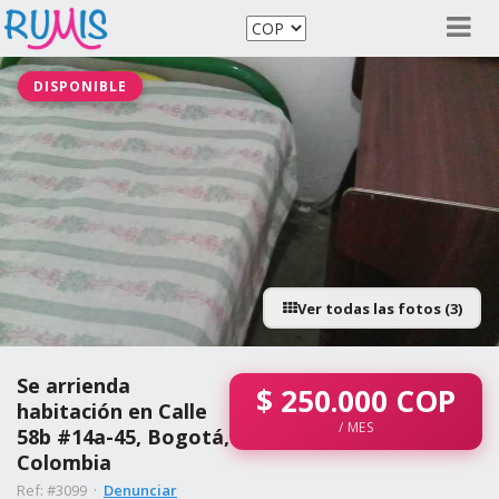
DISPONIBLE
Ver todas las fotos (3)
Se arrienda
$
250.000
COP
habitación en Calle
/ MES
58b #14a-45, Bogotá,
Colombia
Ref: #3099 ·
Denunciar