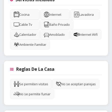
Cocina
Internet
Lavadora
Cable Tv
Baño Privado
Calentador
Amoblado
Internet Wifi
Ambiente Familiar
Reglas De La Casa
Se permiten visitas
No se aceptan parejas
No se permite fumar