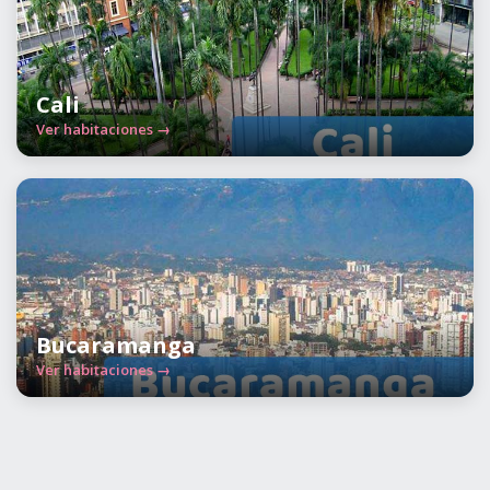
Cali
Ver habitaciones →
Bucaramanga
Ver habitaciones →