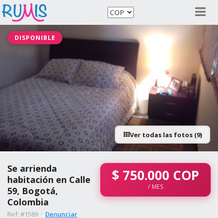
DISPONIBLE
Ver todas las fotos (9)
Se arrienda
$
750.000
COP
habitación en Calle
/ MES
59, Bogotá,
Colombia
Ref: #1589 ·
Denunciar