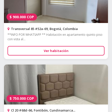
$
900.000
COP
Transversal 85 #52a-69, Bogotá, Colombia
**INFO POR WHATSAPP ** Habitación en apartamento quinto piso
con vista al...
Ver habitación
$
750.000
COP
Cl 20 #68d-66, Fontibón, Cundinamarca...