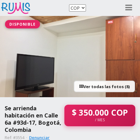
DISPONIBLE
Ver todas las fotos (8)
Se arrienda
$
350.000
COP
habitación en Calle
/ MES
6a #93d-17, Bogotá,
Colombia
Ref: #3554 ·
Denunciar