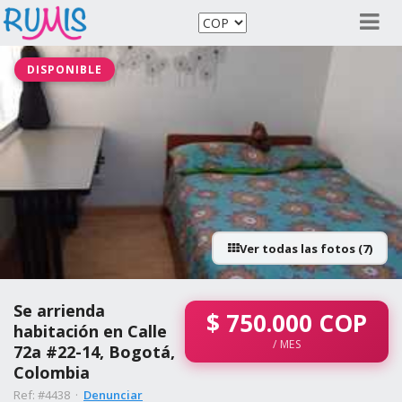
DISPONIBLE
Ver todas las fotos (7)
Se arrienda
$
750.000
COP
habitación en Calle
/ MES
72a #22-14, Bogotá,
Colombia
Ref: #4438 ·
Denunciar