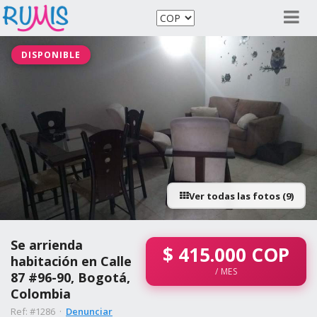
DISPONIBLE
Ver todas las fotos (9)
Se arrienda
$
415.000
COP
habitación en Calle
/ MES
87 #96-90, Bogotá,
Colombia
Ref: #1286 ·
Denunciar