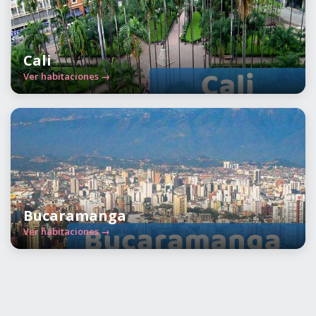
Cali
Ver habitaciones →
Bucaramanga
Ver habitaciones →