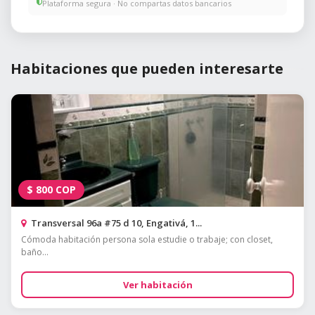
Plataforma segura · No compartas datos bancarios
Habitaciones que pueden interesarte
$
800
COP
Transversal 96a #75 d 10, Engativá, 1...
Cómoda habitación persona sola estudie o trabaje; con closet,
baño...
Ver habitación