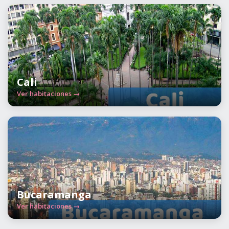
Cali
Ver habitaciones →
Bucaramanga
Ver habitaciones →