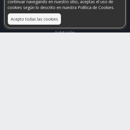
continuar navegando en nuestro sitio, aceptas el uso de
cookies según lo descrito en nuestra Política de Cookies.
Acepto todas las cookies
Relacionamos personas que arriendan con las que buscan una
habitación
Mayor visibilidad de tu inmueble, menores problemas de
convivencia
Rumis
Busco Habitaciones
Busco Compañero
Rumis Emprendedor
Soporte