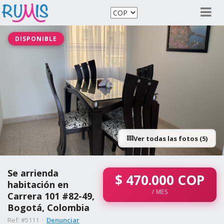
DISPONIBLE
Ver todas las fotos (5)
Se arrienda
$
470.000
COP
habitación en
/ MES
Carrera 101 #82-49,
Bogotá, Colombia
Ref: #5111 ·
Denunciar