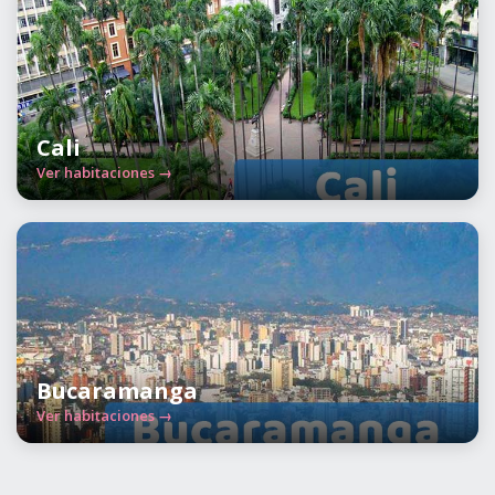
Cali
Ver habitaciones →
Bucaramanga
Ver habitaciones →