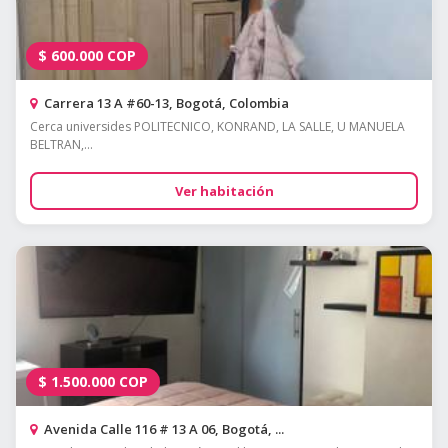
$
600.000
COP
Carrera 13 A #60-13, Bogotá, Colombia
Cerca universides POLITECNICO, KONRAND, LA SALLE, U MANUELA
BELTRAN,...
Ver habitación
$
1.500.000
COP
Avenida Calle 116 # 13 A 06, Bogotá, ...