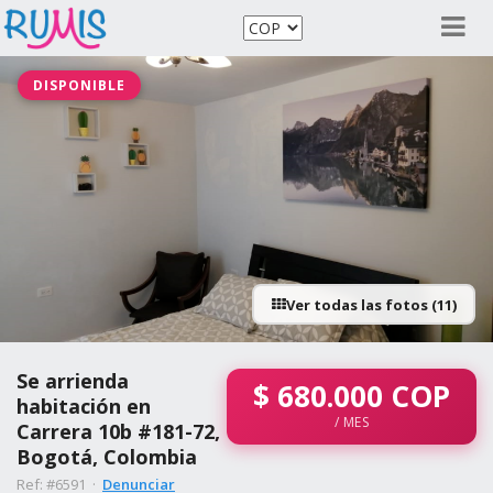
DISPONIBLE
Ver todas las fotos (11)
Se arrienda
$
680.000
COP
habitación en
/ MES
Carrera 10b #181-72,
Bogotá, Colombia
Ref: #6591 ·
Denunciar