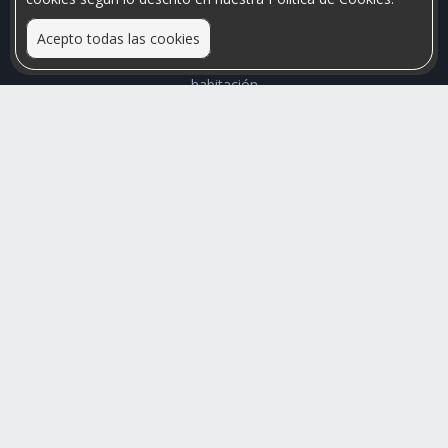
Acepto todas las cookies
Relacionamos personas que arriendan con las que buscan una
habitación
Mayor visibilidad de tu inmueble, menores problemas de
convivencia
Rumis
Busco Habitaciones
Busco Compañero
Rumis Emprendedor
Soporte
Blog