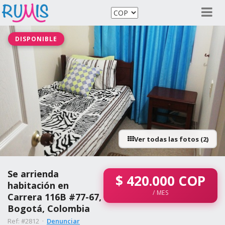
DISPONIBLE
Ver todas las fotos (2)
Se arrienda
$
420.000
COP
habitación en
/ MES
Carrera 116B #77-67,
Bogotá, Colombia
Ref: #2812 ·
Denunciar