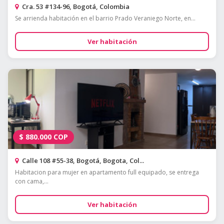
Cra. 53 #134-96, Bogotá, Colombia
Se arrienda habitación en el barrio Prado Veraniego Norte, en...
Ver habitación
$
880.000
COP
Calle 108 #55-38, Bogotá, Bogota, Col...
Habitacion para mujer en apartamento full equipado, se entrega
con cama,...
Ver habitación