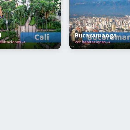
i
Bucaramanga
abitaciones →
Ver habitaciones →