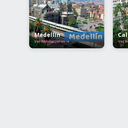
Medellín
Cal
Ver habitaciones →
Ver h