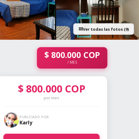
Ver todas las fotos (9)
+4 fotos
$
800.000
COP
/ MES
$
800.000
COP
por mes
PUBLICADO POR
Karly