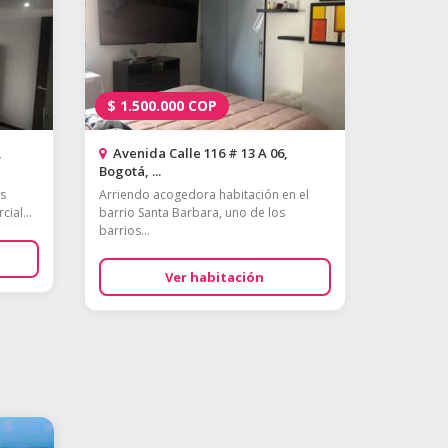
$
1.500.000
COP
,
Avenida Calle 116 # 13 A 06,
Bogotá, ...
os
Arriendo acogedora habitación en el
ial...
barrio Santa Barbara, uno de los
barrios...
Ver habitación