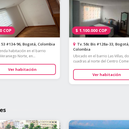
0
COP
$
1.100.000
COP
 53 #134-96, Bogotá, Colombia
Tv. 58c Bis #128a-33, Bogotá
Colombia
ienda habitación en el barrio
Veraniego Norte, en...
Ubicado en el barrio Las Villas, d
cuadras al norte del Centro Comerc
Ver habitación
Ver habitación
es