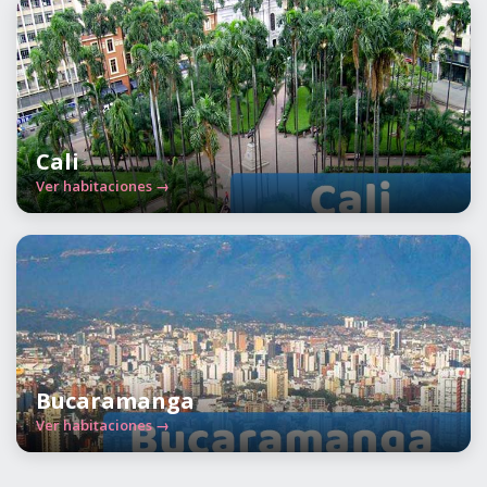
Cali
Ver habitaciones →
Bucaramanga
Ver habitaciones →