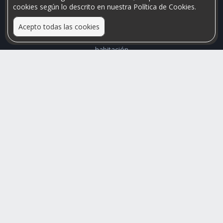
cookies según lo descrito en nuestra Política de Cookies.
Acepto todas las cookies
Relacionamos personas que arriendan con las que buscan una
habitación
Mayor visibilidad de tu inmueble, menores problemas de
convivencia
Rumis
Busco Habitaciones
Busco Compañero
Rumis Emprendedor
Soporte
Blog