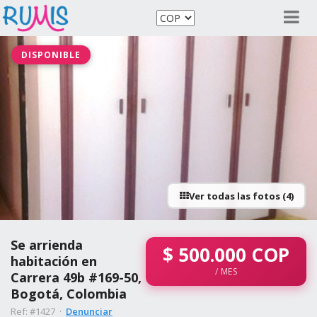
DISPONIBLE
Ver todas las fotos (4)
Se arrienda
$
500.000
COP
habitación en
/ MES
Carrera 49b #169-50,
Bogotá, Colombia
Ref: #1427 ·
Denunciar