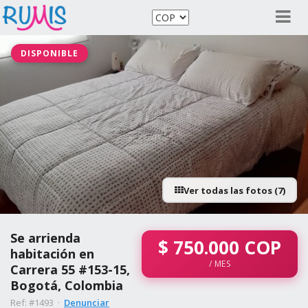
DISPONIBLE
Ver todas las fotos (7)
Se arrienda
$
750.000
COP
habitación en
/ MES
Carrera 55 #153-15,
Bogotá, Colombia
Ref: #1493 ·
Denunciar