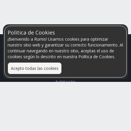
Politica de Cookies
¡Bienvenido a Rumis! Usamos cookies para optimizar
nuestro sitio web y garantizar su correcto funcionamiento. Al
continuar navegando en nuestro sitio, aceptas el uso de
cookies según lo descrito en nuestra Política de Cookies.
Acepto todas las cookies
Relacionamos personas que arriendan con las que buscan una
habitación
Mayor visibilidad de tu inmueble, menores problemas de
convivencia
Rumis
Busco Habitaciones