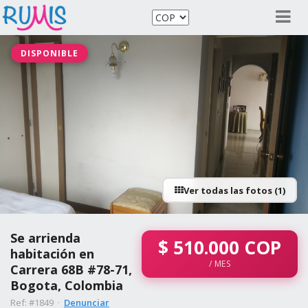
DISPONIBLE
Ver todas las fotos (1)
Se arrienda
$
510.000
COP
habitación en
/ MES
Carrera 68B #78-71,
Bogota, Colombia
Ref: #1849 ·
Denunciar