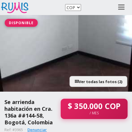
DISPONIBLE
Ver todas las fotos (2)
Se arrienda
$
350.000
COP
habitación en Cra.
/ MES
136a ##144-58,
Bogotá, Colombia
Ref: #3965 ·
Denunciar