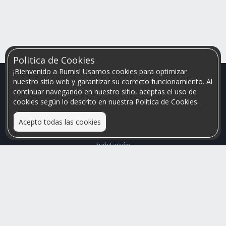
Politica de Cookies
¡Bienvenido a Rumis! Usamos cookies para optimizar
nuestro sitio web y garantizar su correcto funcionamiento. Al
continuar navegando en nuestro sitio, aceptas el uso de
cookies según lo descrito en nuestra Política de Cookies.
Acepto todas las cookies
Relacionamos personas que arriendan con las que buscan una
habitación
Mayor visibilidad de tu inmueble, menores problemas de
convivencia
Rumis
Busco Habitaciones