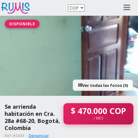
DISPONIBLE
Ver todas las fotos (5)
Se arrienda
$
470.000
COP
habitación en Cra.
/ MES
28a #68-20, Bogotá,
Colombia
Ref: #1449 ·
Denunciar