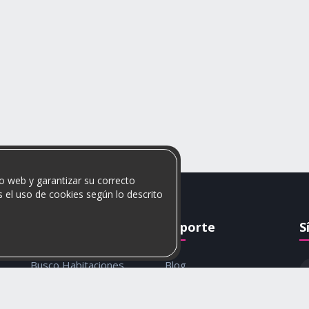
o web y garantizar su correcto
 el uso de cookies según lo descrito
Rumis
Soporte
S
Busco Habitaciones
Blog
Busco Compañero
Ayuda
c