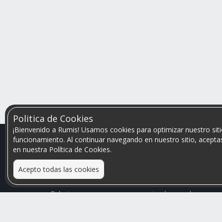
Politica de Cookies
¡Bienvenido a Rumis! Usamos cookies para optimizar nuestro siti
funcionamiento. Al continuar navegando en nuestro sitio, aceptas
en nuestra Política de Cookies.
Acepto todas las cookies
Relacionamos personas que arriendan con las que
buscan una habitación
Mayor visibilidad de tu inmueble, menores problemas