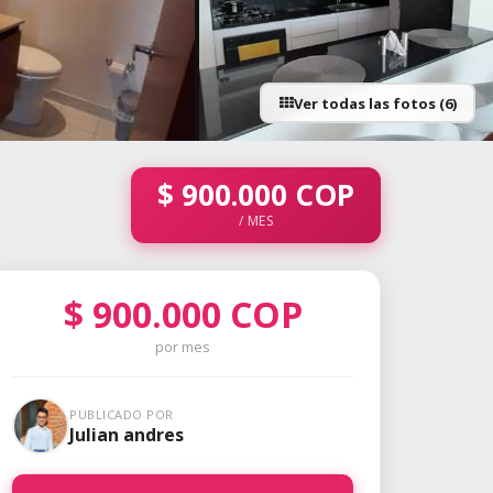
Ver todas las fotos (6)
+1 fotos
$
900.000
COP
/ MES
$
900.000
COP
por mes
PUBLICADO POR
Julian andres