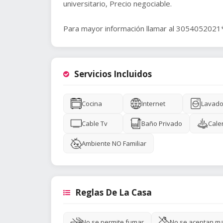
universitario, Precio negociable.
Para mayor información llamar al 3054052021*
Servicios Incluidos
Cocina
Internet
Lavado
Cable Tv
Baño Privado
Cale
Ambiente NO Familiar
Reglas De La Casa
No se permite fumar
No se aceptan m