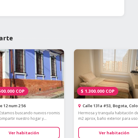
arte
500.000
COP
$
1.300.000
COP
e 12 num 2 56
Calle 131a #53, Bogota, Col
 Estamos buscando nuevos roomis
Hermosa y tranquila habitación d
ompartir nuestro hogar y...
m2 aprox, baño exterior para uso.
Ver habitación
Ver habitación