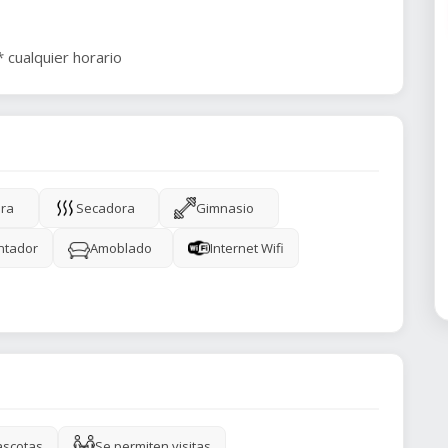
 cualquier horario
ra
Secadora
Gimnasio
ntador
Amoblado
Internet Wifi
ascotas
Se permiten visitas