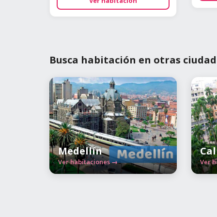
Ver habitación
Busca habitación en otras ciudad
Medellín
Cal
Ver habitaciones →
Ver h