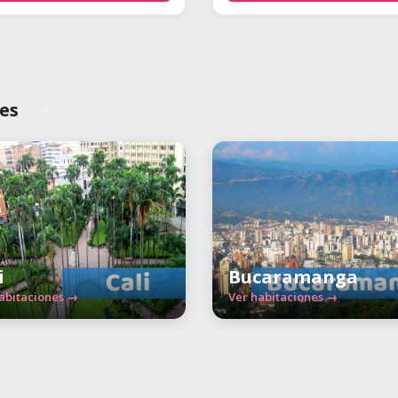
es
i
Bucaramanga
abitaciones →
Ver habitaciones →