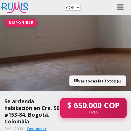
DISPONIBLE
Ver todas las fotos (6)
Se arrienda
$
650.000
COP
habitación en Cra. 56
/ MES
#153-84, Bogotá,
Colombia
Ref: #2000 ·
Denunciar