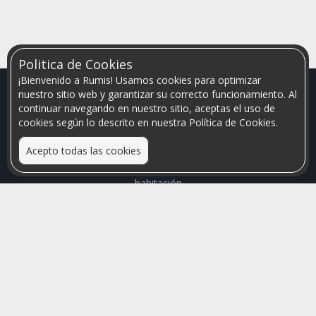
Politica de Cookies
¡Bienvenido a Rumis! Usamos cookies para optimizar
nuestro sitio web y garantizar su correcto funcionamiento. Al
continuar navegando en nuestro sitio, aceptas el uso de
cookies según lo descrito en nuestra Política de Cookies.
Acepto todas las cookies
Relacionamos personas que arriendan con las que buscan una
habitación
Mayor visibilidad de tu inmueble, menores problemas de
convivencia
Rumis
Busco Habitaciones