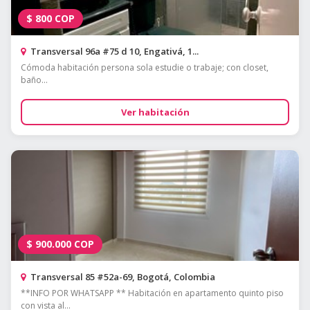
$
800
COP
Transversal 96a #75 d 10, Engativá, 1...
Cómoda habitación persona sola estudie o trabaje; con closet,
baño...
Ver habitación
$
900.000
COP
Transversal 85 #52a-69, Bogotá, Colombia
**INFO POR WHATSAPP ** Habitación en apartamento quinto piso
con vista al...