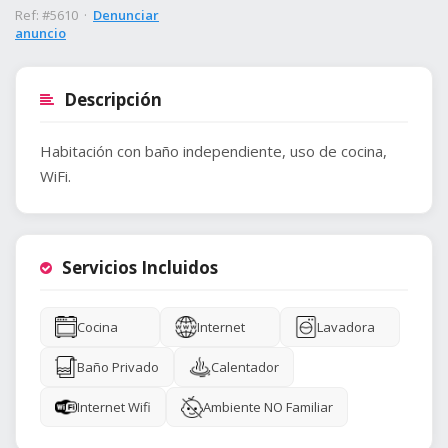
Ref: #5610 ·
Denunciar
anuncio
Descripción
Habitación con baño independiente, uso de cocina,
Servicios Incluidos
Cocina
Internet
Lavadora
Baño Privado
Calentador
Internet Wifi
Ambiente NO Familiar