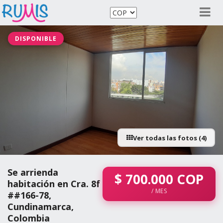
DISPONIBLE
Ver todas las fotos (4)
Se arrienda
$
700.000
COP
habitación en Cra. 8f
/ MES
##166-78,
Cundinamarca,
Colombia