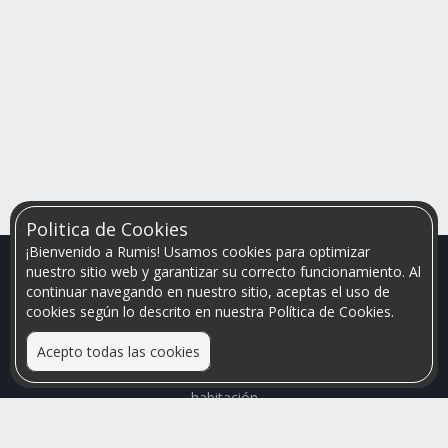
Politica de Cookies
¡Bienvenido a Rumis! Usamos cookies para optimizar
nuestro sitio web y garantizar su correcto funcionamiento. Al
continuar navegando en nuestro sitio, aceptas el uso de
cookies según lo descrito en nuestra Política de Cookies.
Acepto todas las cookies
Relacionamos personas que arriendan con las que buscan una
habitación
Mayor visibilidad de tu inmueble, menores problemas de
convivencia