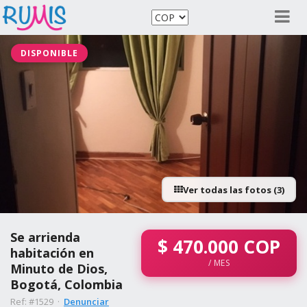
DISPONIBLE
Ver todas las fotos (3)
Se arrienda
$
470.000
COP
habitación en
/ MES
Minuto de Dios,
Bogotá, Colombia
Ref: #1529 ·
Denunciar