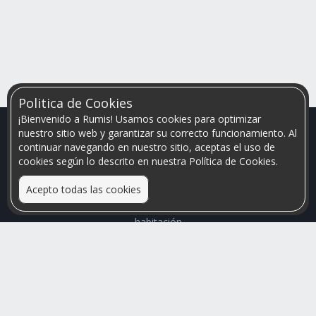
Politica de Cookies
¡Bienvenido a Rumis! Usamos cookies para optimizar
nuestro sitio web y garantizar su correcto funcionamiento. Al
continuar navegando en nuestro sitio, aceptas el uso de
cookies según lo descrito en nuestra Política de Cookies.
Acepto todas las cookies
Relacionamos personas que arriendan con las que buscan una
habitación
Mayor visibilidad de tu inmueble, menores problemas de
convivencia
Rumis