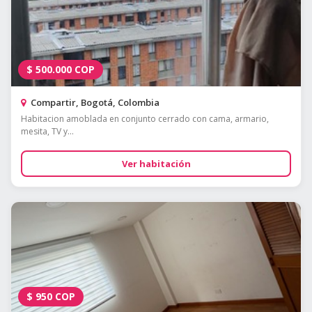
$
500.000
COP
Compartir, Bogotá, Colombia
Habitacion amoblada en conjunto cerrado con cama, armario,
mesita, TV y...
Ver habitación
$
950
COP