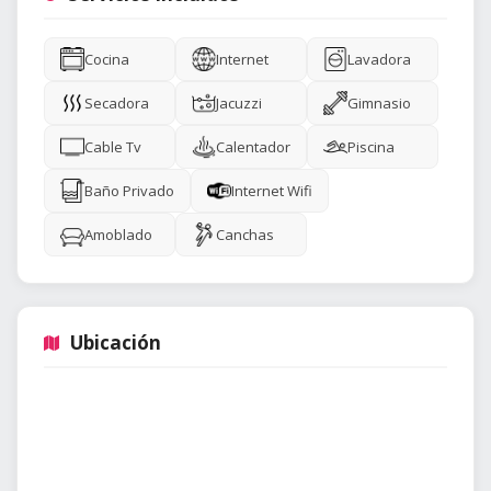
Cocina
Internet
Lavadora
Secadora
Jacuzzi
Gimnasio
Cable Tv
Calentador
Piscina
Baño Privado
Internet Wifi
Amoblado
Canchas
Ubicación