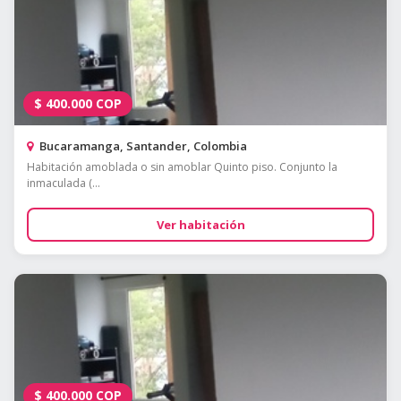
$
400.000
COP
Bucaramanga, Santander, Colombia
Habitación amoblada o sin amoblar Quinto piso. Conjunto la
inmaculada (...
Ver habitación
$
400.000
COP