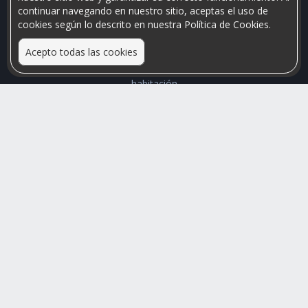
continuar navegando en nuestro sitio, aceptas el uso de
cookies según lo descrito en nuestra Política de Cookies.
Acepto todas las cookies
Relacionamos personas que arriendan con las que buscan una
habitación
Mayor visibilidad de tu inmueble, menores problemas de
convivencia
Rumis
Busco Habitaciones
Busco Compañero
Rumis Emprendedor
Soporte