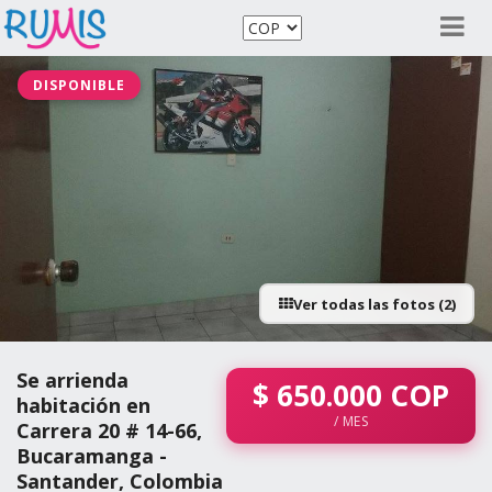
DISPONIBLE
Ver todas las fotos (2)
Se arrienda
$
650.000
COP
habitación en
/ MES
Carrera 20 # 14-66,
Bucaramanga -
Santander, Colombia