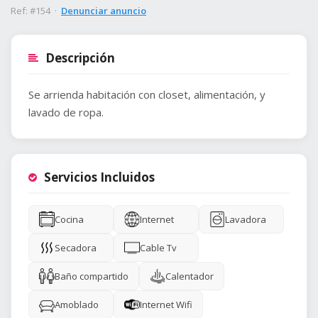
Ref: #154 ·
Denunciar anuncio
Descripción
Se arrienda habitación con closet, alimentación, y
lavado de ropa.
Servicios Incluidos
Cocina
Internet
Lavadora
Secadora
Cable Tv
Baño compartido
Calentador
Amoblado
Internet Wifi