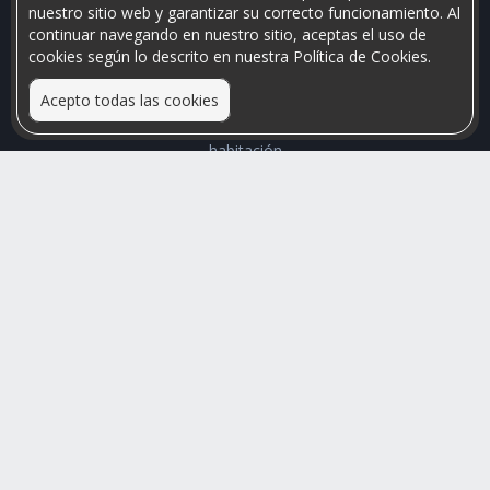
nuestro sitio web y garantizar su correcto funcionamiento. Al
continuar navegando en nuestro sitio, aceptas el uso de
cookies según lo descrito en nuestra Política de Cookies.
Acepto todas las cookies
Relacionamos personas que arriendan con las que buscan una
habitación
Mayor visibilidad de tu inmueble, menores problemas de
convivencia
Rumis
Busco Habitaciones
Busco Compañero
Rumis Emprendedor
Soporte