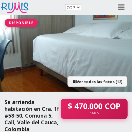
DISPONIBLE
Ver todas las fotos (12)
Se arrienda
$
470.000
COP
habitación en Cra. 1f
/ MES
#58-50, Comuna 5,
Cali, Valle del Cauca,
Colombia