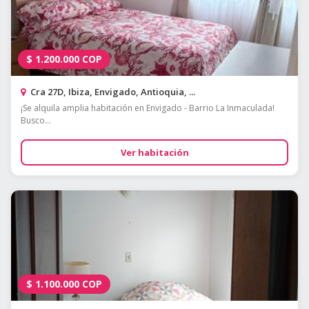
$
1.200.000
COP
Cra 27D, Ibiza, Envigado, Antioquia, ...
¡Se alquila amplia habitación en Envigado - Barrio La Inmaculada!
Busco...
Ver habitación
$
1.100.000
COP