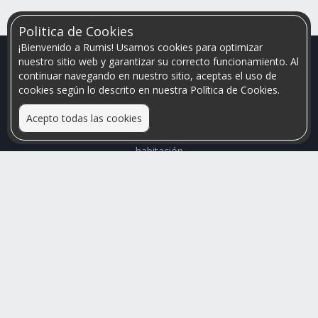
Politica de Cookies
¡Bienvenido a Rumis! Usamos cookies para optimizar
nuestro sitio web y garantizar su correcto funcionamiento. Al
continuar navegando en nuestro sitio, aceptas el uso de
cookies según lo descrito en nuestra Política de Cookies.
Acepto todas las cookies
Relacionamos personas que arriendan con las que buscan una
habitación
Mayor visibilidad de tu inmueble, menores problemas de
convivencia
Rumis
Busco Habitaciones
Busco Compañero
Rumis Emprendedor