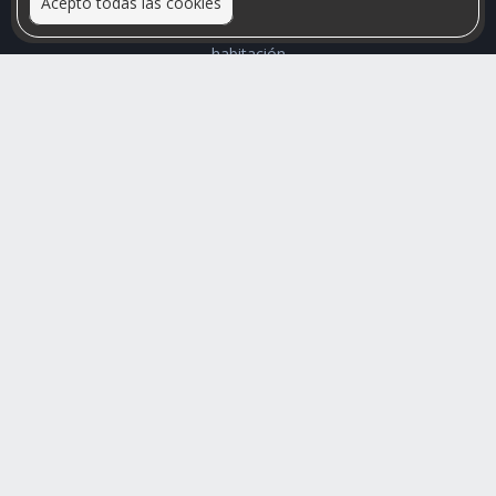
Acepto todas las cookies
Relacionamos personas que arriendan con las que buscan una
habitación
Mayor visibilidad de tu inmueble, menores problemas de
convivencia
Rumis
Busco Habitaciones
Busco Compañero
Rumis Emprendedor
Soporte
Blog
Ayuda