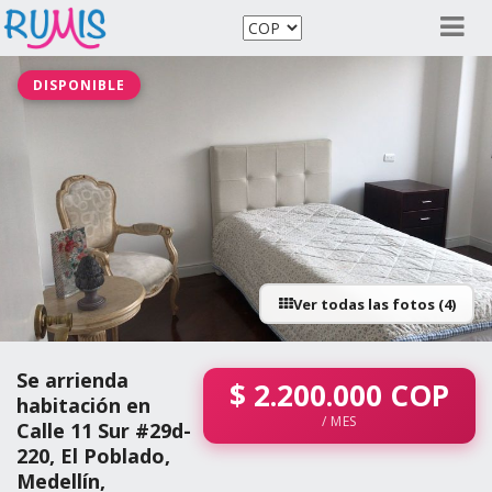
DISPONIBLE
Ver todas las fotos (4)
Se arrienda
$
2.200.000
COP
habitación en
/ MES
Calle 11 Sur #29d-
220, El Poblado,
Medellín,