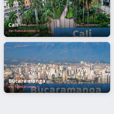
Cali
Ver habitaciones →
Bucaramanga
Ver habitaciones →