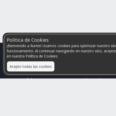
Politica de Cookies
¡Bienvenido a Rumis! Usamos cookies para optimizar nuestro siti
funcionamiento. Al continuar navegando en nuestro sitio, aceptas
en nuestra Política de Cookies.
Acepto todas las cookies
Relacionamos personas que arriendan con las que
buscan una habitación
Mayor visibilidad de tu inmueble, menores problemas
de convivencia