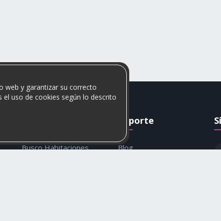
o web y garantizar su correcto
 el uso de cookies según lo descrito
Rumis
Soporte
S
Busco Habitaciones
Blog
Busco Compañero
Ayuda
c
Rumis Emprendedor
Contáctanos
Política de privacidad y
cookies