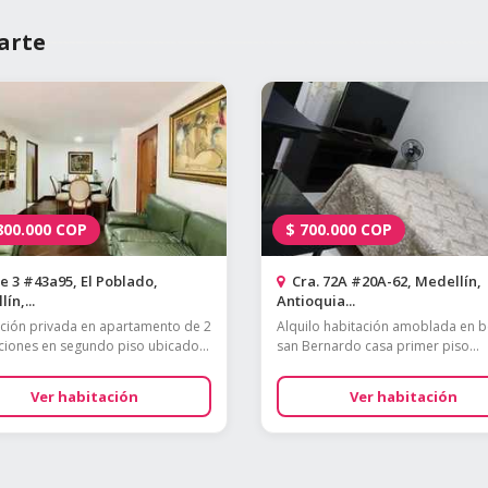
arte
800.000
COP
$
700.000
COP
e 3 #43a95, El Poblado,
Cra. 72A #20A-62, Medellín,
ín,...
Antioquia...
ción privada en apartamento de 2
Alquilo habitación amoblada en b
ciones en segundo piso ubicado...
san Bernardo casa primer piso...
Ver habitación
Ver habitación