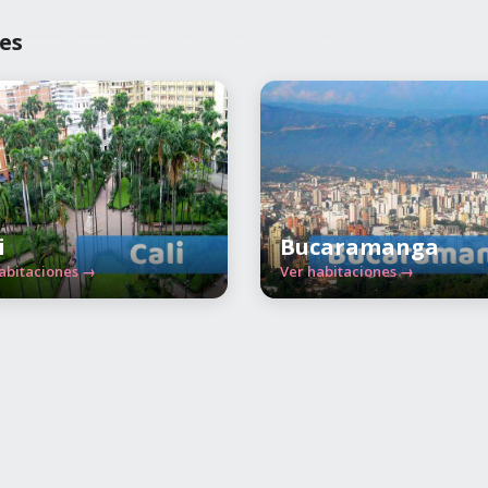
es
i
Bucaramanga
abitaciones →
Ver habitaciones →