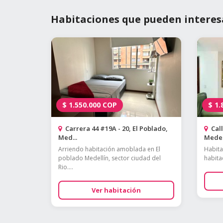
Habitaciones que pueden interes
$
1.550.000
COP
$
1.
Carrera 44 #19A - 20, El Poblado,
Call
Med...
Medell
Arriendo habitación amoblada en El
Habita
poblado Medellín, sector ciudad del
habita
Rio....
Ver habitación