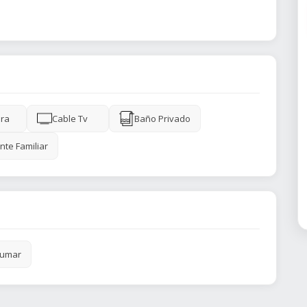
ra
Cable Tv
Baño Privado
nte Familiar
fumar