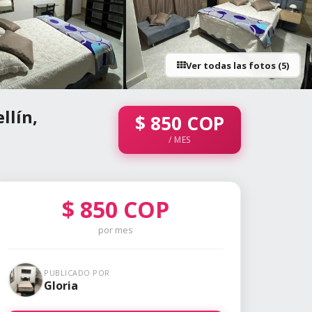
Ver todas las fotos (5)
llín,
$
850
COP
/ MES
$
850
COP
por mes
PUBLICADO POR
Gloria