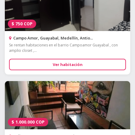
$
750
COP
Campo Amor, Guayabal, Medellín, Antio...
Se rentan habitaciones en el barrio Campoamor Guayabal , con
amplio closet ,...
Ver habitación
$
1.000.000
COP