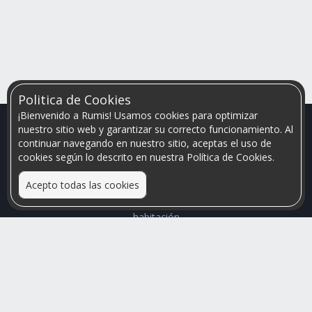
Politica de Cookies
¡Bienvenido a Rumis! Usamos cookies para optimizar
nuestro sitio web y garantizar su correcto funcionamiento. Al
continuar navegando en nuestro sitio, aceptas el uso de
cookies según lo descrito en nuestra Política de Cookies.
Acepto todas las cookies
Relacionamos personas que arriendan con las que buscan una
habitación
Mayor visibilidad de tu inmueble, menores problemas de
convivencia
Rumis