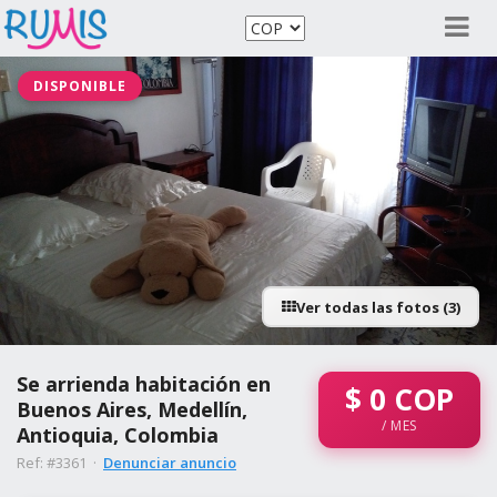
DISPONIBLE
Ver todas las fotos (3)
Se arrienda habitación en
$
0
COP
Buenos Aires, Medellín,
/ MES
Antioquia, Colombia
Ref: #3361 ·
Denunciar anuncio