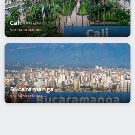
Cali
Ver habitaciones →
Bucaramanga
Ver habitaciones →