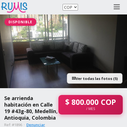
DISPONIBLE
Ver todas las fotos (5)
Se arrienda
$
800.000
COP
habitación en Calle
/ MES
19 #43g-80, Medellín,
Antioquia, Colombia
Ref: #1896 ·
Denunciar