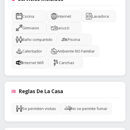
Cocina
Internet
Lavadora
Gimnasio
Jacuzzi
Baño compartido
Piscina
Calentador
Ambiente NO Familiar
Internet Wifi
Canchas
Reglas De La Casa
Se permiten visitas
No se permite fumar