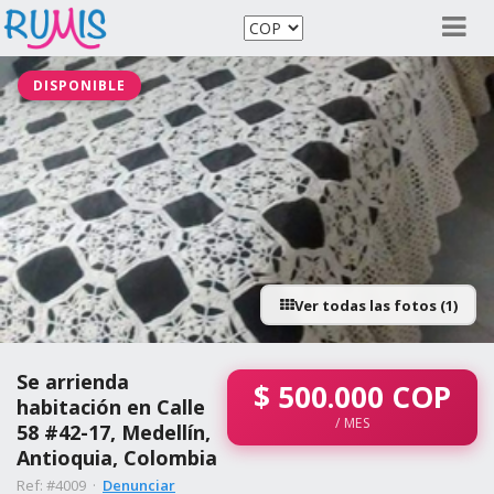
DISPONIBLE
Ver todas las fotos (1)
Se arrienda
$
500.000
COP
habitación en Calle
/ MES
58 #42-17, Medellín,
Antioquia, Colombia
Ref: #4009 ·
Denunciar