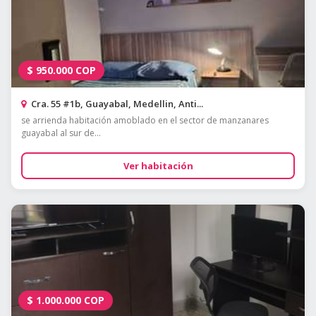
$
950.000
COP
Cra. 55 #1b, Guayabal, Medellin, Anti...
se arrienda habitación amoblado en el sector de manzanares
guayabal al sur de...
Ver habitación
$
1.000.000
COP