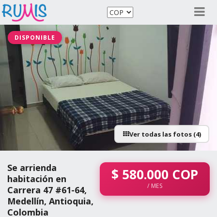
DISPONIBLE
Ver todas las fotos (4)
Se arrienda
$
580.000
COP
habitación en
/ MES
Carrera 47 #61-64,
Medellín, Antioquia,
Colombia