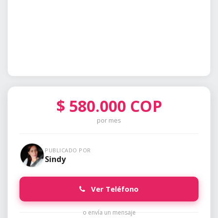
$
580.000
COP
por mes
PUBLICADO POR
Sindy
Ver Teléfono
o envía un mensaje