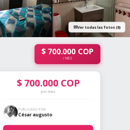
Ver todas las fotos (8)
+3 fotos
$
700.000
COP
/ MES
$
700.000
COP
por mes
PUBLICADO POR
César augusto