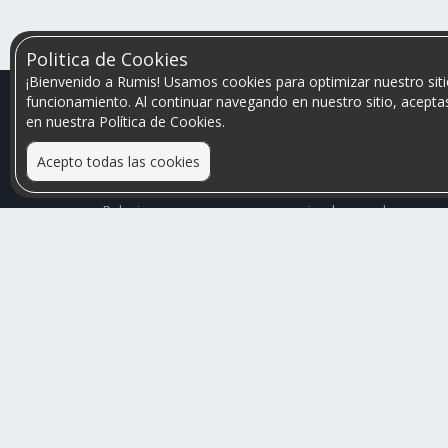
Politica de Cookies
¡Bienvenido a Rumis! Usamos cookies para optimizar nuestro siti
funcionamiento. Al continuar navegando en nuestro sitio, aceptas
en nuestra Política de Cookies.
Acepto todas las cookies
Relacionamos personas que arriendan con las que
buscan una habitación
Mayor visibilidad de tu inmueble, menores problemas
de convivencia