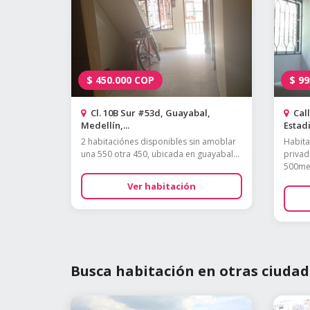
$
450.000
COP
$
99
Cl. 10B Sur #53d, Guayabal,
Call
Medellín,...
Estadio
2 habitaciónes disponibles sin amoblar
Habita
una 550 otra 450, ubicada en guayabal...
privado
500meg
Ver habitación
Busca habitación en otras ciudad