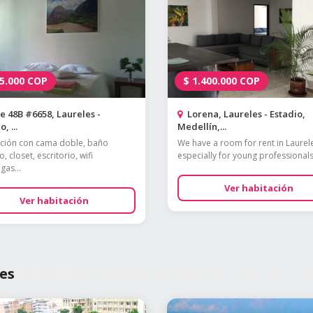
5.000
COP
$
1.400.000
COP
e 48B #6658, Laureles -
Lorena, Laureles - Estadio,
, ...
Medellín,...
ción con cama doble, baño
We have a room for rent in Laurel
, closet, escritorio, wifi
especially for young professionals,
as...
Ver habitación
Ver habitación
es