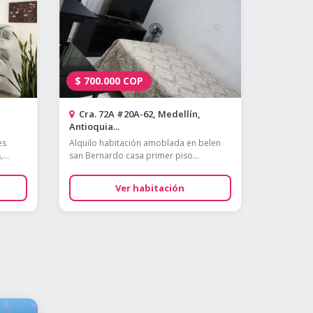
$
700.000
COP
Cra. 72A #20A-62, Medellín,
Antioquia...
es
Alquilo habitación amoblada en belen
...
san Bernardo casa primer piso...
Ver habitación