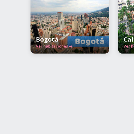
Bogotá
Cal
Ver habitaciones →
Ver h