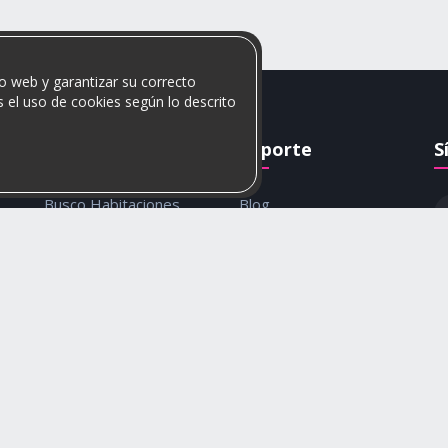
o web y garantizar su correcto
 el uso de cookies según lo descrito
Rumis
Soporte
S
Busco Habitaciones
Blog
Busco Compañero
Ayuda
c
Rumis Emprendedor
Contáctanos
Política de privacidad y
cookies
© 2026 Rumis. Todos los derechos reservados.