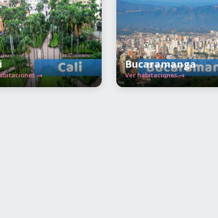
i
Bucaramanga
abitaciones →
Ver habitaciones →