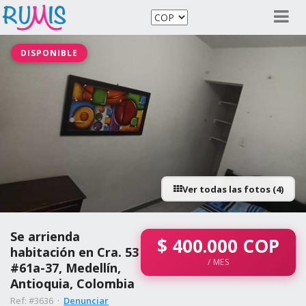
DISPONIBLE
Ver todas las fotos (4)
Se arrienda
$
400.000
COP
habitación en Cra. 53
/ MES
#61a-37, Medellín,
Antioquia, Colombia
Ref: #3636 ·
Denunciar