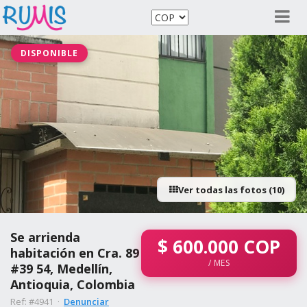
DISPONIBLE
Ver todas las fotos (10)
Se arrienda
$
600.000
COP
habitación en Cra. 89
/ MES
#39 54, Medellín,
Antioquia, Colombia
Ref: #4941 ·
Denunciar