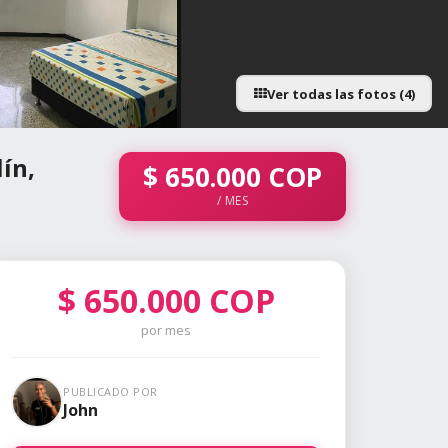
Ver todas las fotos (4)
ín,
$
650.000
COP
/ MES
$
650.000
COP
por mes
PUBLICADO POR
John