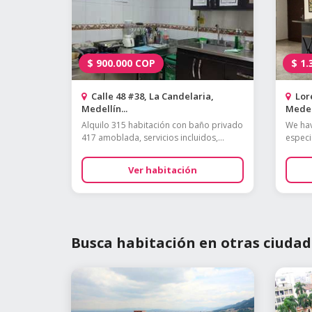
$
900.000
COP
$
1.
Calle 48 #38, La Candelaria,
Lore
Medellín...
Medell
Alquilo 315 habitación con baño privado
We hav
417 amoblada, servicios incluidos,...
especia
Ver habitación
Busca habitación en otras ciudad