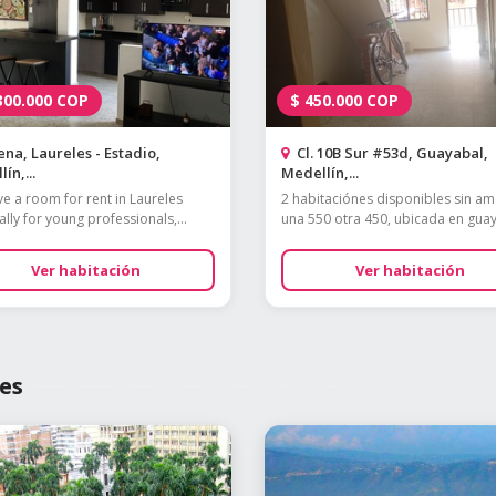
300.000
COP
$
450.000
COP
na, Laureles - Estadio,
Cl. 10B Sur #53d, Guayabal,
ín,...
Medellín,...
e a room for rent in Laureles
2 habitaciónes disponibles sin a
lly for young professionals,...
una 550 otra 450, ubicada en guay
Ver habitación
Ver habitación
es