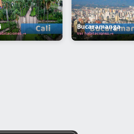
i
Bucaramanga
abitaciones →
Ver habitaciones →