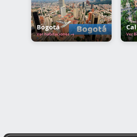
Bogotá
Cal
Ver habitaciones →
Ver h