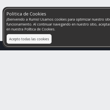
Politica de Cookies
¡Bienvenido a Rumis! Usamos cookies para optimizar nuestro siti
funcionamiento. Al continuar navegando en nuestro sitio, aceptas
en nuestra Política de Cookies.
Acepto todas las cookies
Relacionamos personas que arriendan con las que
buscan una habitación
Mayor visibilidad de tu inmueble, menores problemas
de convivencia