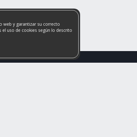
o web y garantizar su correcto
 el uso de cookies según lo descrito
Rumis
Soporte
S
Busco Habitaciones
Blog
Busco Compañero
Ayuda
c
Rumis Emprendedor
Contáctanos
Política de privacidad y
cookies