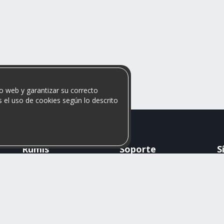
o web y garantizar su correcto
 el uso de cookies según lo descrito
Rumis
Soporte
S
Busco Habitaciones
Blog
Busco Compañero
Ayuda
c
Rumis Emprendedor
Contáctanos