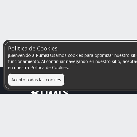
Politica de Cookies
¡Bienvenido a Rumis! Usamos cookies para optimizar nuestro siti
funcionamiento. Al continuar navegando en nuestro sitio, aceptas
en nuestra Política de Cookies.
Acepto todas las cookies
Relacionamos personas que arriendan con las que
buscan una habitación
Mayor visibilidad de tu inmueble, menores problemas
de convivencia