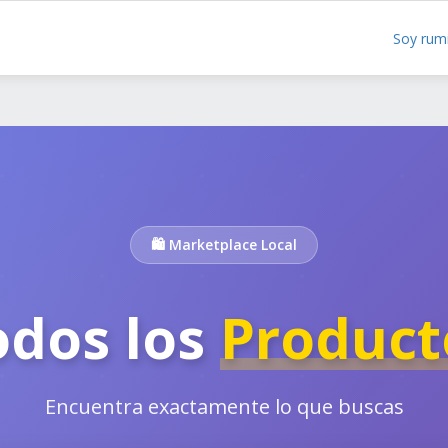
Soy rum
🛍️ Marketplace Local
odos los
Product
Encuentra exactamente lo que buscas