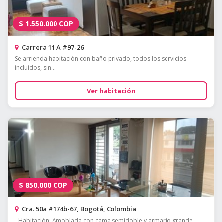
$
1.550.000
COP
Carrera 11 A #97-26
Se arrienda habitación con baño privado, todos los servicios
incluidos, sin...
Ver habitación
$
850.000
COP
Cra. 50a #174b-67, Bogotá, Colombia
- Habitación: Amoblada con cama semidoble y armario grande. -