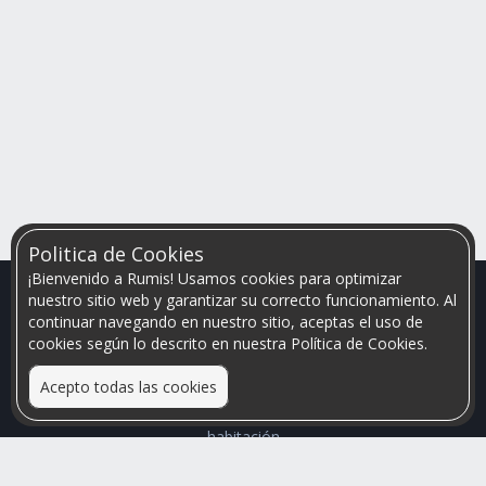
Politica de Cookies
¡Bienvenido a Rumis! Usamos cookies para optimizar
nuestro sitio web y garantizar su correcto funcionamiento. Al
continuar navegando en nuestro sitio, aceptas el uso de
cookies según lo descrito en nuestra Política de Cookies.
Acepto todas las cookies
Relacionamos personas que arriendan con las que buscan una
habitación
Mayor visibilidad de tu inmueble, menores problemas de
convivencia