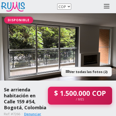
DISPONIBLE
Ver todas las fotos (2)
Se arrienda
$
1.500.000
COP
habitación en
/ MES
Calle 159 #54,
Bogotá, Colombia
Ref: #7266 ·
Denunciar