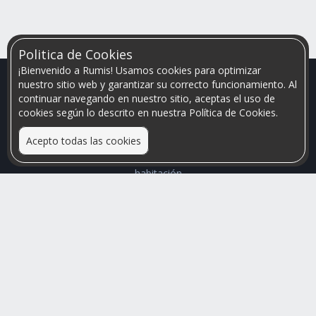
Politica de Cookies
¡Bienvenido a Rumis! Usamos cookies para optimizar
nuestro sitio web y garantizar su correcto funcionamiento. Al
continuar navegando en nuestro sitio, aceptas el uso de
cookies según lo descrito en nuestra Política de Cookies.
Acepto todas las cookies
Relacionamos personas que arriendan con las que buscan una
habitación
Mayor visibilidad de tu inmueble, menores problemas de
convivencia
Rumis
Busco Habitaciones
Busco Compañero