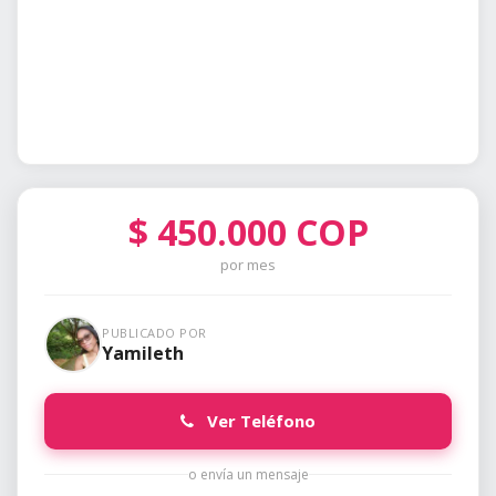
$
450.000
COP
por mes
PUBLICADO POR
Yamileth
Ver Teléfono
o envía un mensaje