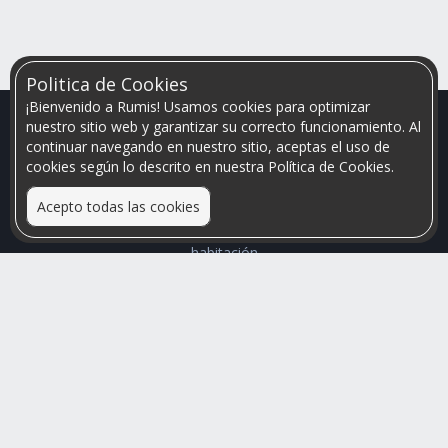
Politica de Cookies
¡Bienvenido a Rumis! Usamos cookies para optimizar
nuestro sitio web y garantizar su correcto funcionamiento. Al
continuar navegando en nuestro sitio, aceptas el uso de
cookies según lo descrito en nuestra Política de Cookies.
Acepto todas las cookies
Relacionamos personas que arriendan con las que buscan una
habitación
Mayor visibilidad de tu inmueble, menores problemas de
convivencia
Rumis
Busco Habitaciones
Busco Compañero