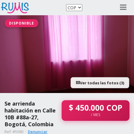
DISPONIBLE
Ver todas las fotos (3)
Se arrienda
$
450.000
COP
habitación en Calle
/ MES
10B #88a-27,
Bogotá, Colombia
Ref: #5580 ·
Denunciar