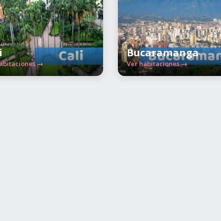
i
Bucaramanga
abitaciones →
Ver habitaciones →