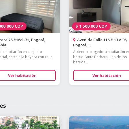
000.000
COP
$
1.500.000
COP
era 78 #16d -71, Bogotá,
Avenida Calle 116 # 13 A 06,
bia
Bogotá, ...
do habitación en conjunto
Arriendo acogedora habitación en
cial, cerca a la boyaca con calle
barrio Santa Barbara, uno de los
barrios...
Ver habitación
Ver habitación
es