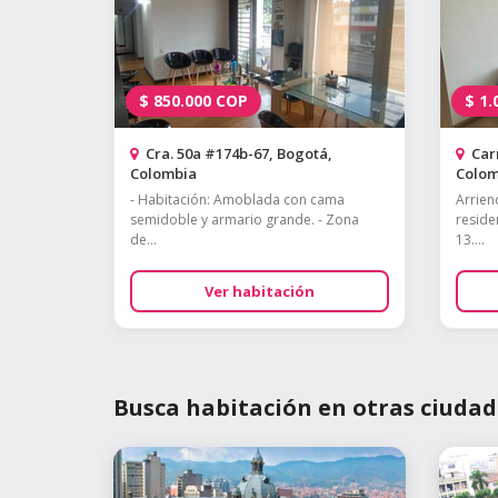
$
850.000
COP
$
1.
Cra. 50a #174b-67, Bogotá,
Carr
Colombia
Colom
- Habitación: Amoblada con cama
Arrien
semidoble y armario grande. - Zona
residen
de...
13....
Ver habitación
Busca habitación en otras ciudad