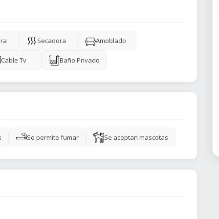
ra
Secadora
Amoblado
Cable Tv
Baño Privado
s
Se permite fumar
Se aceptan mascotas