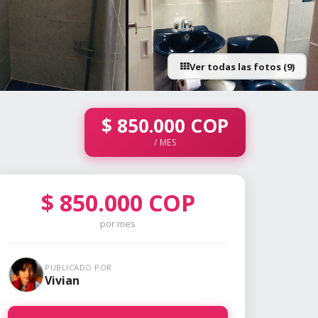
Ver todas las fotos (9)
+4 fotos
$
850.000
COP
/ MES
$
850.000
COP
por mes
PUBLICADO POR
Vivian