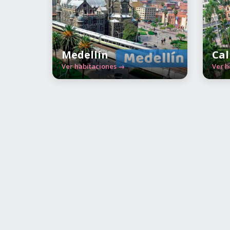
Medellín
Cal
Ver habitaciones →
Ver h