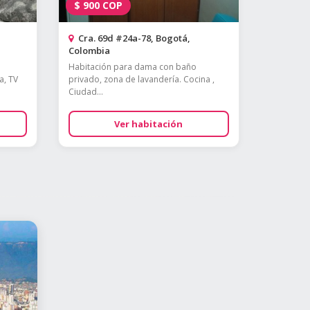
$
900
COP
Cra. 69d #24a-78, Bogotá,
Colombia
Habitación para dama con baño
a, TV
privado, zona de lavandería. Cocina ,
Ciudad...
Ver habitación