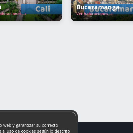
i
Bucaramanga
abitaciones →
Ver habitaciones →
o web y garantizar su correcto
 el uso de cookies según lo descrito