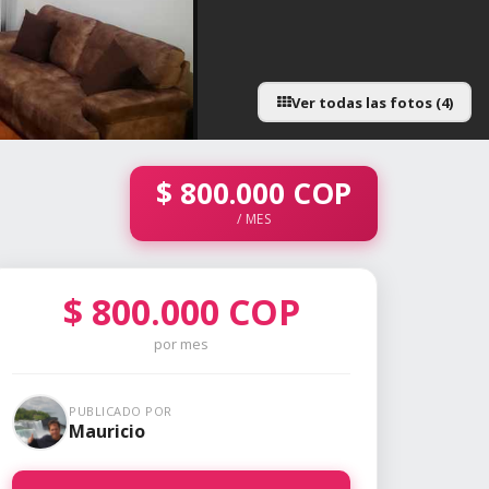
Ver todas las fotos (4)
$
800.000
COP
/ MES
$
800.000
COP
por mes
PUBLICADO POR
Mauricio