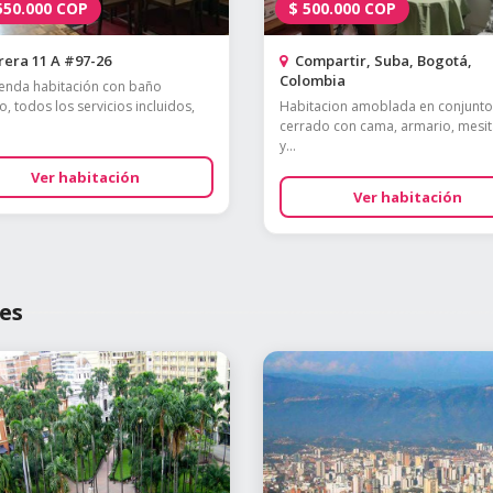
550.000
COP
$
500.000
COP
era 11 A #97-26
Compartir, Suba, Bogotá,
Colombia
ienda habitación con baño
o, todos los servicios incluidos,
Habitacion amoblada en conjunto
cerrado con cama, armario, mesit
y...
Ver habitación
Ver habitación
es