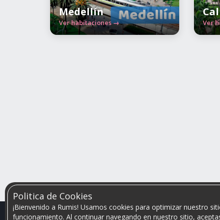
Medellín
Cal
Ver habitaciones →
Ver h
Politica de Cookies
¡Bienvenido a Rumis! Usamos cookies para optimizar nuestro siti
funcionamiento. Al continuar navegando en nuestro sitio, aceptas