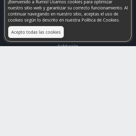
¡Bienvenido a Rumis! Usamos cookies para optimizar
nuestro sitio web y garantizar su correcto funcionamiento. Al
continuar navegando en nuestro sitio, aceptas el uso de
cookies según lo descrito en nuestra Política de Cookies.
Acepto todas las cookies
Relacionamos personas que arriendan con las que buscan una
habitación
Mayor visibilidad de tu inmueble, menores problemas de
convivencia
Rumis
Busco Habitaciones
Busco Compañero
Rumis Emprendedor
Soporte