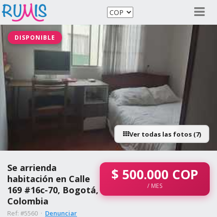
DISPONIBLE
Ver todas las fotos (7)
Se arrienda
$
500.000
COP
habitación en Calle
/ MES
169 #16c-70, Bogotá,
Colombia
Ref: #5560 ·
Denunciar