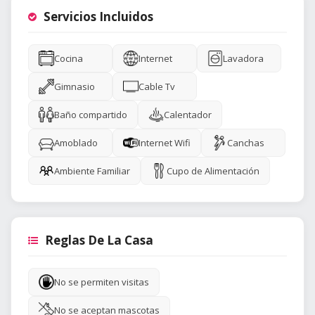
Servicios Incluidos
Cocina
Internet
Lavadora
Gimnasio
Cable Tv
Baño compartido
Calentador
Amoblado
Internet Wifi
Canchas
Ambiente Familiar
Cupo de Alimentación
Reglas De La Casa
No se permiten visitas
No se aceptan mascotas