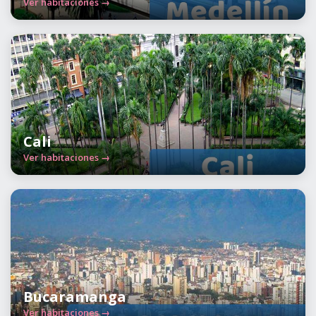
Ver habitaciones →
Cali
Ver habitaciones →
Bucaramanga
Ver habitaciones →