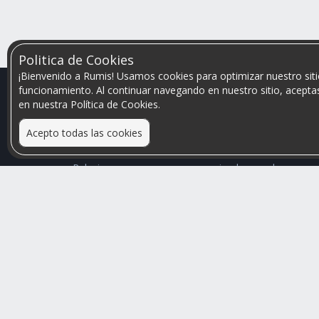
Politica de Cookies
¡Bienvenido a Rumis! Usamos cookies para optimizar nuestro siti
funcionamiento. Al continuar navegando en nuestro sitio, aceptas
en nuestra Política de Cookies.
Acepto todas las cookies
Relacionamos personas que arriendan con las que
buscan una habitación
Mayor visibilidad de tu inmueble, menores problemas
de convivencia