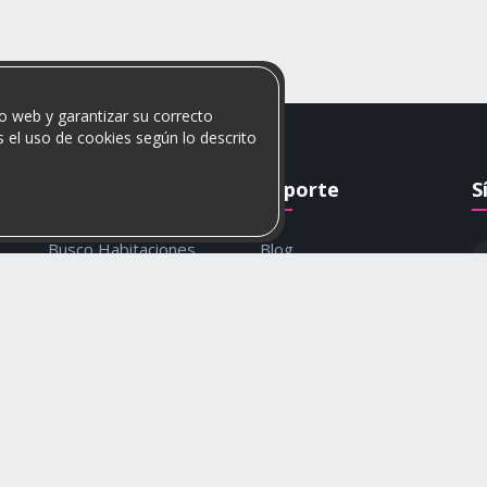
o web y garantizar su correcto
 el uso de cookies según lo descrito
Rumis
Soporte
S
Busco Habitaciones
Blog
Busco Compañero
Ayuda
c
Rumis Emprendedor
Contáctanos
Política de privacidad y
cookies
© 2026 Rumis. Todos los derechos reservados.