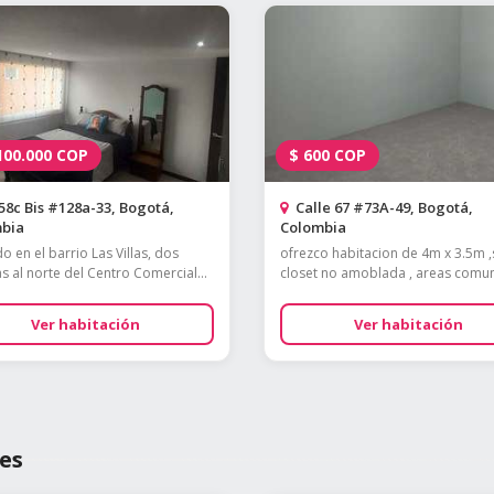
100.000
COP
$
600
COP
58c Bis #128a-33, Bogotá,
Calle 67 #73A-49, Bogotá,
bia
Colombia
o en el barrio Las Villas, dos
ofrezco habitacion de 4m x 3.5m ,
s al norte del Centro Comercial...
closet no amoblada , areas comune
Ver habitación
Ver habitación
es