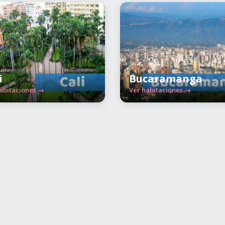
i
Bucaramanga
abitaciones →
Ver habitaciones →