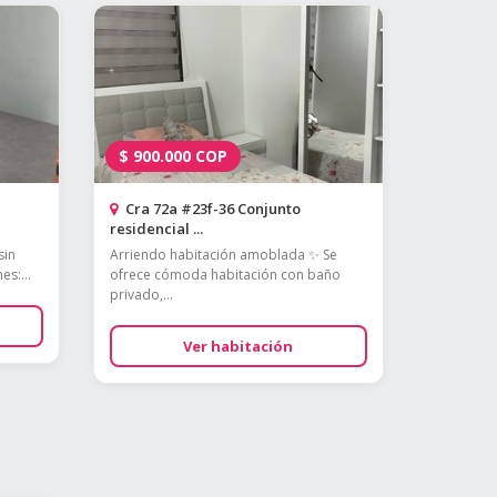
$
900.000
COP
Cra 72a #23f-36 Conjunto
residencial ...
sin
Arriendo habitación amoblada ✨ Se
s:...
ofrece cómoda habitación con baño
privado,...
Ver habitación