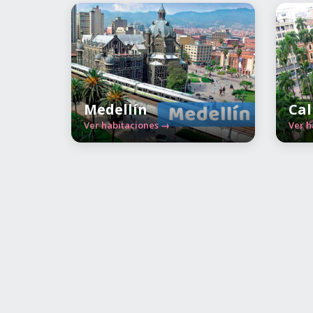
Medellín
Cal
Ver habitaciones →
Ver h