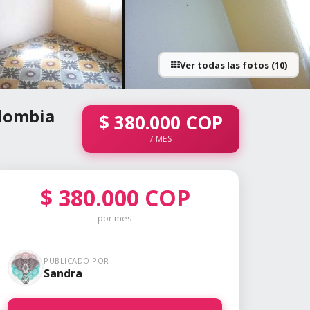
Ver todas las fotos (10)
+5 fotos
olombia
$
380.000
COP
/ MES
$
380.000
COP
por mes
PUBLICADO POR
Sandra