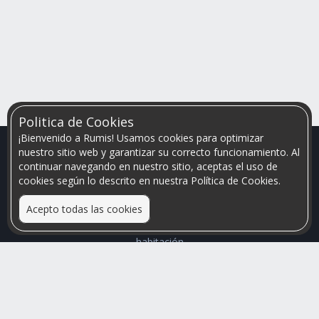
Politica de Cookies
¡Bienvenido a Rumis! Usamos cookies para optimizar
nuestro sitio web y garantizar su correcto funcionamiento. Al
continuar navegando en nuestro sitio, aceptas el uso de
cookies según lo descrito en nuestra Política de Cookies.
Acepto todas las cookies
Relacionamos personas que arriendan con las que buscan una
habitación
Mayor visibilidad de tu inmueble, menores problemas de
convivencia
Rumis