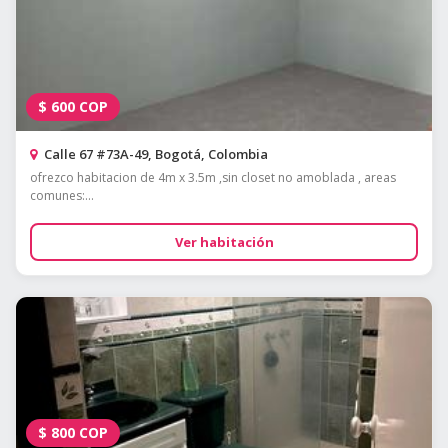
$
600
COP
Calle 67 #73A-49, Bogotá, Colombia
ofrezco habitacion de 4m x 3.5m ,sin closet no amoblada , areas
comunes:...
Ver habitación
$
800
COP