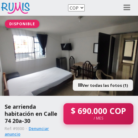
DISPONIBLE
Ver todas las fotos (1)
Se arrienda
$
690.000
COP
habitación en Calle
/ MES
74 20a-30
Ref: #9300 ·
Denunciar
anuncio