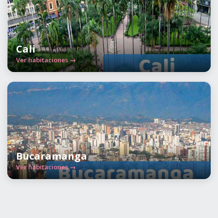
Cali
Ver habitaciones →
Bucaramanga
Ver habitaciones →