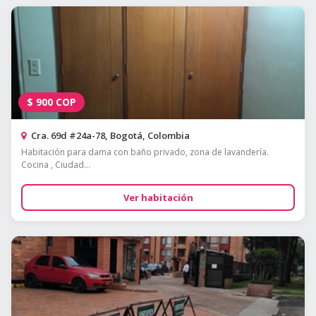
$
900
COP
Cra. 69d #24a-78, Bogotá, Colombia
Habitación para dama con baño privado, zona de lavandería.
Cocina , Ciudad...
Ver habitación