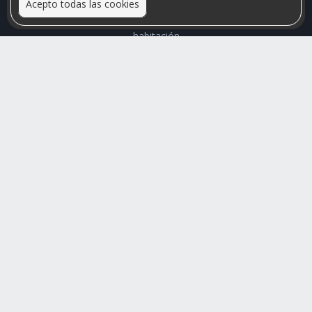
Acepto todas las cookies
Relacionamos personas que arriendan con las que buscan una
habitación
Mayor visibilidad de tu inmueble, menores problemas de
convivencia
Rumis
Busco Habitaciones
Busco Compañero
Rumis Emprendedor
Soporte
Blog
Ayuda