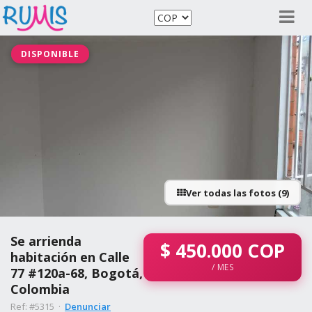
DISPONIBLE
Ver todas las fotos (9)
Se arrienda
$
450.000
COP
habitación en Calle
/ MES
77 #120a-68, Bogotá,
Colombia
Ref: #5315 ·
Denunciar