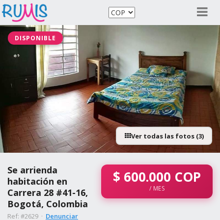
DISPONIBLE
Ver todas las fotos (3)
Se arrienda
$
600.000
COP
habitación en
/ MES
Carrera 28 #41-16,
Bogotá, Colombia
Ref: #2629 ·
Denunciar