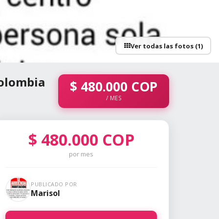
Ver todas las fotos (1)
Colombia
$
480.000
COP
/ MES
$
480.000
COP
por mes
PUBLICADO POR
Marisol