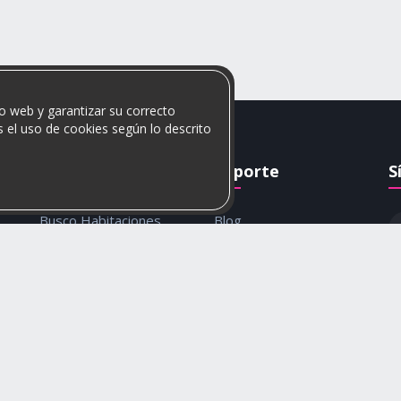
o web y garantizar su correcto
 el uso de cookies según lo descrito
Rumis
Soporte
S
Busco Habitaciones
Blog
Busco Compañero
Ayuda
c
Rumis Emprendedor
Contáctanos
Política de privacidad y
cookies