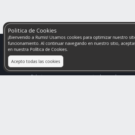
Politica de Cookies
¡Bienvenido a Rumis! Usamos cookies para optimizar nuestro siti
funcionamiento. Al continuar navegando en nuestro sitio, aceptas
en nuestra Política de Cookies.
Acepto todas las cookies
Relacionamos personas que arriendan con las que
buscan una habitación
Mayor visibilidad de tu inmueble, menores problemas
de convivencia