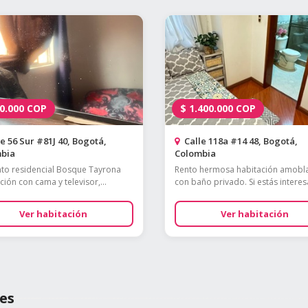
0.000
COP
$
1.400.000
COP
e 56 Sur #81J 40, Bogotá,
Calle 118a #14 48, Bogotá,
bia
Colombia
to residencial Bosque Tayrona
Rento hermosa habitación amobl
ción con cama y televisor,...
con baño privado. Si estás interes
Ver habitación
Ver habitación
es