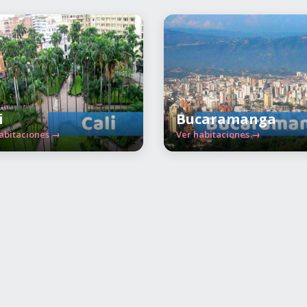
i
Bucaramanga
abitaciones →
Ver habitaciones →