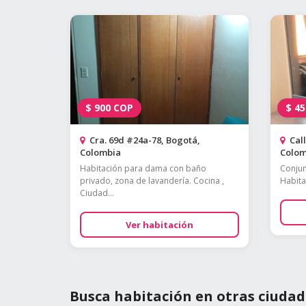
$
900
COP
$
45
Cra. 69d #24a-78, Bogotá,
Call
Colombia
Colom
Habitación para dama con baño
Conjun
privado, zona de lavandería. Cocina ,
Habita
Ciudad...
Ver habitación
Busca habitación en otras ciudad