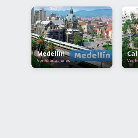
Medellín
Cal
Ver habitaciones →
Ver h