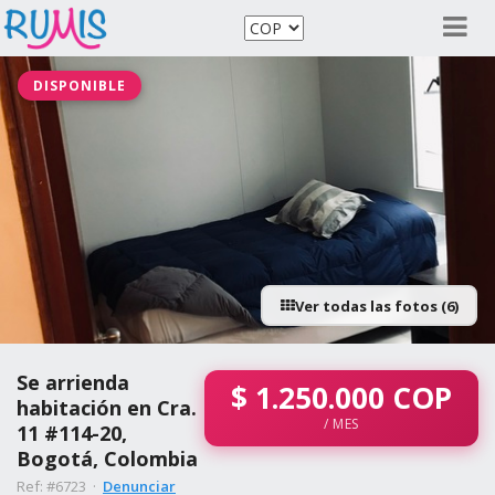
DISPONIBLE
Ver todas las fotos (6)
Se arrienda
$
1.250.000
COP
habitación en Cra.
/ MES
11 #114-20,
Bogotá, Colombia
Ref: #6723 ·
Denunciar