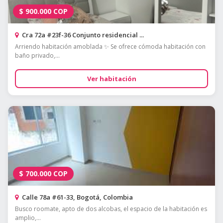
$
900.000
COP
Cra 72a #23f-36 Conjunto residencial ...
Arriendo habitación amoblada ✨ Se ofrece cómoda habitación con
baño privado,...
Ver habitación
$
700.000
COP
Calle 78a #61-33, Bogotá, Colombia
Busco roomate, apto de dos alcobas, el espacio de la habitación es
amplio,...