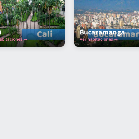
i
Bucaramanga
abitaciones →
Ver habitaciones →