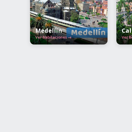
Medellín
Cal
Ver habitaciones →
Ver h