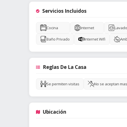
Servicios Incluidos
Cocina
Internet
Lavado
Baño Privado
Internet Wifi
Amb
Reglas De La Casa
Se permiten visitas
No se aceptan mas
Ubicación