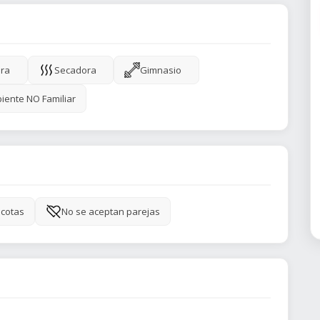
ra
Secadora
Gimnasio
iente NO Familiar
cotas
No se aceptan parejas