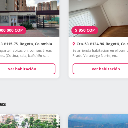
000.000
COP
$
950
COP
3 #115-75, Bogota, Colombia
Cra. 53 #134-96, Bogotá, Co
parte habitacion, con sus áreas
Se arrienda habitación en el barri
s. (Cocina, sala, baño) En su...
Prado Veraniego Norte, en...
Ver habitación
Ver habitación
es