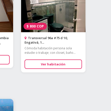
$
800
COP
lombia
Transversal 96a #75 d 10,
Engativá, 1...
o
Cómoda habitación persona sola
estudie o trabaje; con closet, baño...
Ver habitación