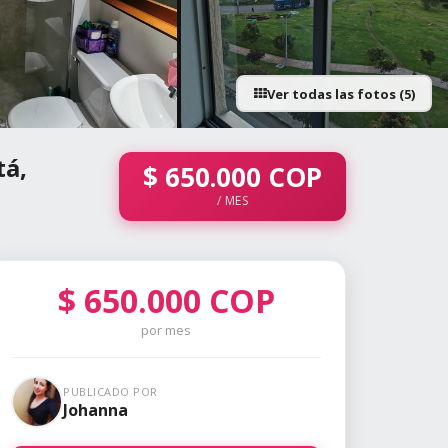
Ver todas las fotos (5)
tá,
$
650.000
COP
/ MES
$
650.000
COP
por mes
PUBLICADO POR
Johanna