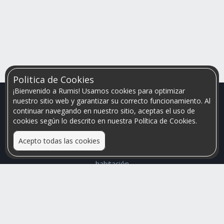
Politica de Cookies
¡Bienvenido a Rumis! Usamos cookies para optimizar
nuestro sitio web y garantizar su correcto funcionamiento. Al
continuar navegando en nuestro sitio, aceptas el uso de
cookies según lo descrito en nuestra Política de Cookies.
Acepto todas las cookies
Relacionamos personas que arriendan con las que buscan una
habitación
Mayor visibilidad de tu inmueble, menores problemas de
convivencia
Rumis