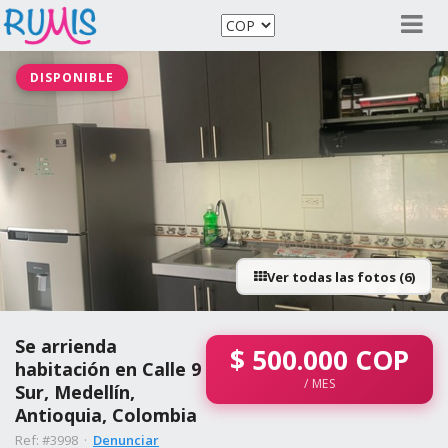
DISPONIBLE
Ver todas las fotos (6)
Se arrienda
$
500.000
COP
habitación en Calle 9
/ MES
Sur, Medellín,
Antioquia, Colombia
Ref: #3998 ·
Denunciar