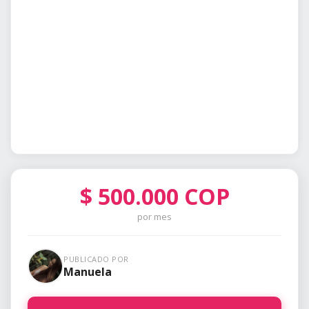
$
500.000
COP
por mes
PUBLICADO POR
Manuela