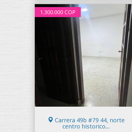
1.300.000
COP
Carrera 49b #79 44, norte
centro historico...