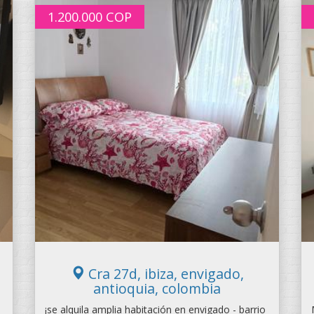
1.200.000
COP
Cra 27d, ibiza, envigado,
antioquia, colombia
¡se alquila amplia habitación en envigado - barrio