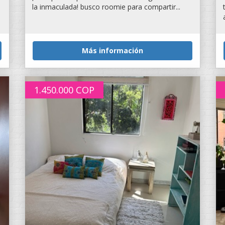
la inmaculada! busco roomie para compartir...
Más información
1.450.000
COP