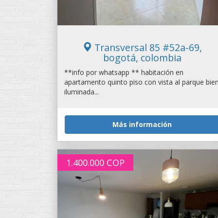
Transversal 85 #52a-69,
bogotá, colombia
**info por whatsapp ** habitación en
apartamento quinto piso con vista al parque bie
iluminada...
Más información
1.400.000
COP