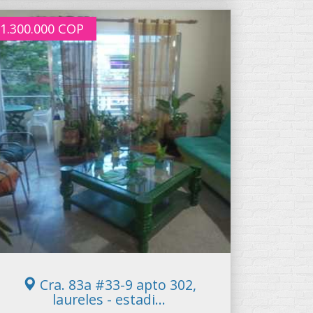
1.300.000
COP
Cra. 83a #33-9 apto 302,
laureles - estadi...