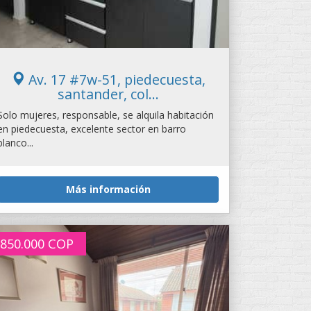
Av. 17 #7w-51, piedecuesta,
santander, col...
Solo mujeres, responsable, se alquila habitación
en piedecuesta, excelente sector en barro
blanco...
Más información
850.000
COP