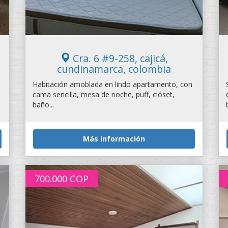
Cra. 6 #9-258, cajicá,
cundinamarca, colombia
Habitación amoblada en lindo apartamento, con
cama sencilla, mesa de noche, puff, clóset,
baño...
Más información
700.000
COP