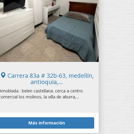
Carrera 83a # 32b-63, medellín,
antioquia,...
Amoblada : belen castellana. cerca a centro
comercial los molinos, la villa de aburra,...
Más información